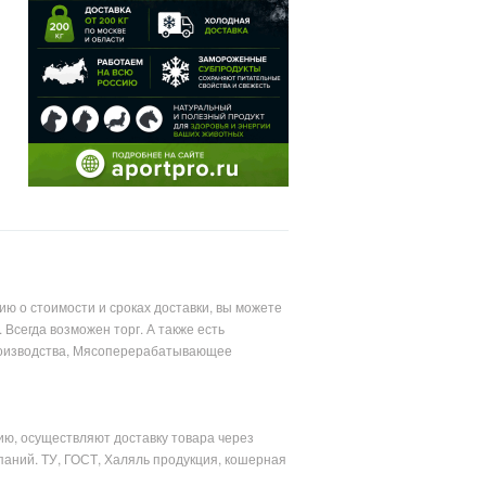
ю о стоимости и сроках доставки, вы можете
Всегда возможен торг. А также есть
производства, Мясоперерабатывающее
ю, осуществляют доставку товара через
аний. ТУ, ГОСТ, Халяль продукция, кошерная