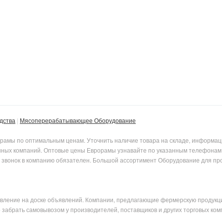
дства
Мясоперерабатывающее Оборудование
амы по оптимальным ценам. Уточнить наличие товара на складе, информаци
нных компаний. Оптовые цены Еврорамы узнавайте по указанным телефонам. 
ому звонок в компанию обязателен. Большой ассортимент Оборудование для 
явление на доске объявлений. Компании, предлагающие фермерскую продукци
абрать самовывозом у производителей, поставщиков и других торговых комп