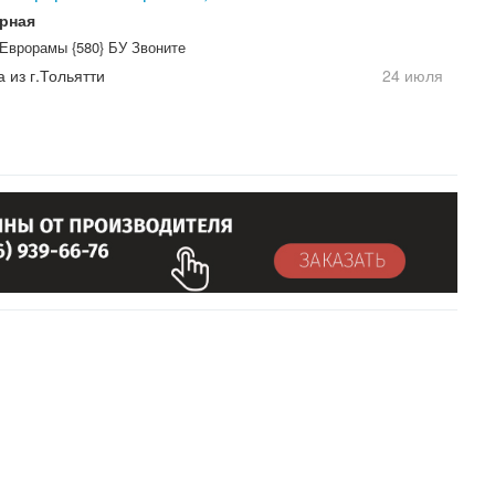
рная
Еврорамы {580} БУ Звоните
а из г.Тольятти
24 июля