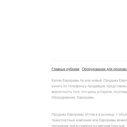
Главные рубрики
Оборудование для произво
Куплю Еврорамы бу или новый. Продажа Еврор
узнать по телефону у продавцов, представле
вероятность того, что цены устарели, поэт
Оборудование, Еврорамы.
Продажа Еврорамы оптом и в розницу. 1 объ
транспортные компании или Еврорамы можно з
продукция представлена на мясном портале.