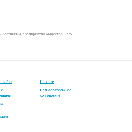
ы, гостиницы, предприятия общественного
а сайте
Новости
 с
Пользовательское
рацией
соглашение
та
вания