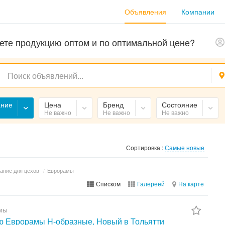
Объявления
Компании
ете продукцию оптом и по оптимальной цене?
ание
Цена
Бренд
Состояние
Не важно
Не важно
Не важно
Сортировка :
Самые новые
ание для цехов
/
Еврорамы
Списком
Галереей
На карте
мы
 Еврорамы H-образные, Новый в Тольятти