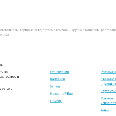
сокомбинаты, торговые сети, оптовые компании, крупные магазины, ресторан
жение!
ены
ти за
Объявления
Реклама н
ых товаров и
Компании
Связаться
админист
Услуги
шается с
Карта сай
Новостной Блог
Условия
Помощь
использо
Акции