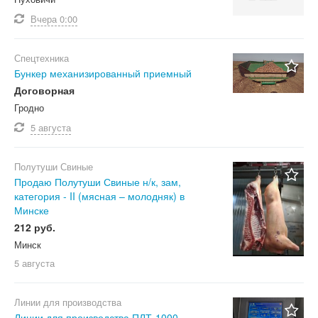
Вчера
0:00
Спецтехника
Бункер механизированный приемный
Договорная
Гродно
5 августа
Полутуши Свиные
Продаю Полутуши Свиные н/к, зам,
категория - II (мясная – молодняк) в
Минске
212 руб.
Минск
5 августа
Линии для производства
Линии для производства ПЛТ-1000,