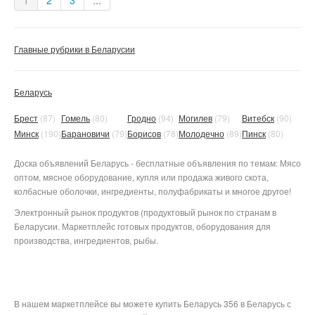
1
2
3
...
Главные рубрики в Беларусии
Беларусь
Брест
(87)
Гомель
(80)
Гродно
(94)
Могилев
(79)
Витебск
(90)
Минск
(190)
Барановичи
(79)
Борисов
(78)
Молодечно
(89)
Пинск
(80)
Доска объявлений Беларусь - бесплатные объявления по темам: Мясо
оптом, мясное оборудование, купля или продажа живого скота,
колбасные оболочки, ингредиенты, полуфабрикаты и многое другое!
Электронный рынок продуктов (продуктовый рынок по странам в
Беларусии. Маркетплейс готовых продуктов, оборудования для
производства, ингредиентов, рыбы.
В нашем маркетплейсе вы можете купить Беларусь 356 в Беларусь с