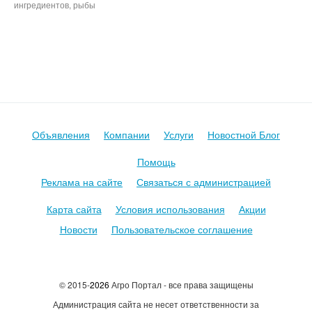
ингредиентов, рыбы
Продуктовые Сайты авито митинфо агросервер инфомит avito,
meatinfo, магнит по акции пятерочка
Объявления
Компании
Услуги
Новостной Блог
Помощь
Реклама на сайте
Связаться с администрацией
Карта сайта
Условия использования
Акции
Новости
Пользовательское соглашение
© 2015-
2026
Агро Портал - все права защищены
Администрация сайта не несет ответственности за