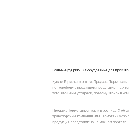
Главные рубрики
Оборудование для произво
Куплю Термотанк оптом. Продажа Термотанк п
по телефону у продавцов, представленных ко
того, что цены устарели, поэтому звонок в 
Продажа Термотанк оптом и в розницу. 3 объ
транспортные компании или Термотанк можно 
продукция представлена на мясном портале.