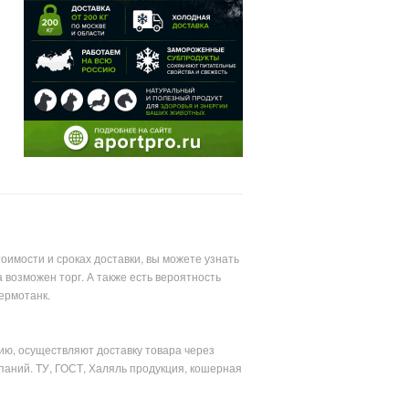
имости и сроках доставки, вы можете узнать
возможен торг. А также есть вероятность
Термотанк.
ию, осуществляют доставку товара через
паний. ТУ, ГОСТ, Халяль продукция, кошерная