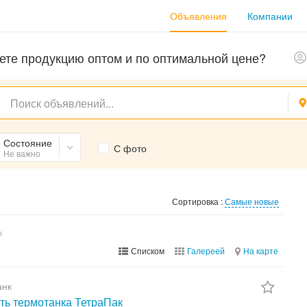
Объявления
Компании
ете продукцию оптом и по оптимальной цене?
Состояние
С фото
Не важно
Сортировка :
Самые новые
к
Списком
Галереей
На карте
анк
ть термотанка ТетраПак