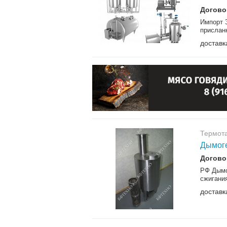
Догово
Импорт 
прислан
доставк
Термот
Дымоге
Догово
РФ Дымо
сжигания
доставк