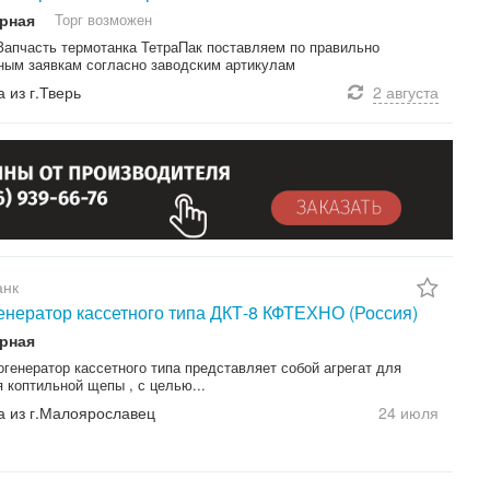
рная
Торг возможен
Запчасть термотанка ТетраПак поставляем по правильно
ным заявкам согласно заводским артикулам
а из г.Тверь
2 августа
анк
нератор кассетного типа ДКТ-8 КФТЕХНО (Россия)
рная
генератор кассетного типа представляет собой агрегат для
 коптильной щепы , с целью...
а из г.Малоярославец
24 июля