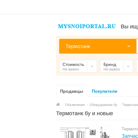
Вы ищ
Термотанк
Стоимость
Бренд
Не важно
Не важно
Продавцы
Покупатели
/
Объявления
/
Оборудование бу
/
Термотан
Термотанк бу и новые
Термот
Запчас