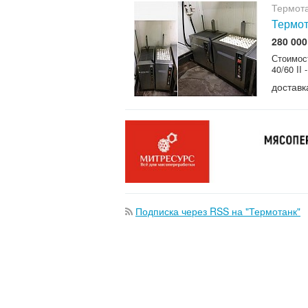
Термот
Термот
280 000
Стоимос
40/60 II
доставк
Подписка через RSS на "Термотанк"