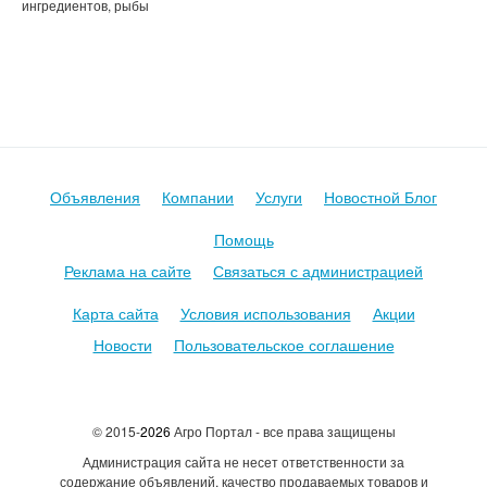
ингредиентов, рыбы
Продуктовые Сайты авито митинфо агросервер инфомит avito,
meatinfo, магнит по акции пятерочка
Объявления
Компании
Услуги
Новостной Блог
Помощь
Реклама на сайте
Связаться с администрацией
Карта сайта
Условия использования
Акции
Новости
Пользовательское соглашение
© 2015-
2026
Агро Портал - все права защищены
Администрация сайта не несет ответственности за
содержание объявлений, качество продаваемых товаров и