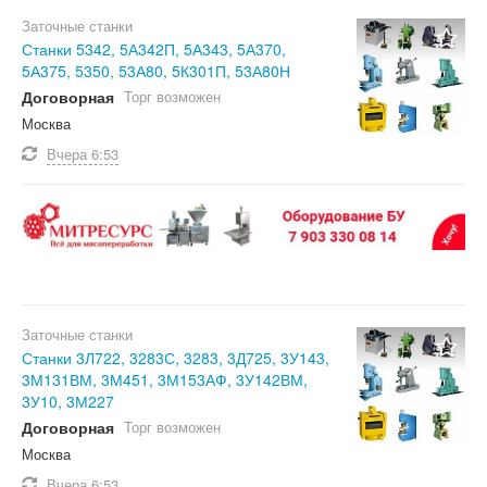
Заточные станки
Станки 5342, 5А342П, 5А343, 5А370,
5А375, 5350, 53А80, 5К301П, 53А80Н
Договорная
Торг возможен
Москва
Вчера
6:53
Заточные станки
Станки 3Л722, 3283С, 3283, 3Д725, 3У143,
3М131ВМ, 3М451, 3М153АФ, 3У142ВМ,
3У10, 3М227
Договорная
Торг возможен
Москва
Вчера
6:53