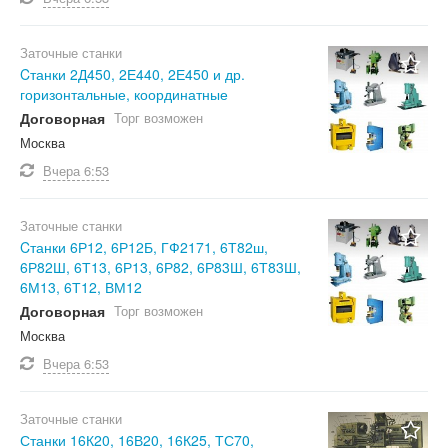
Заточные станки
Cтанки 2Д450, 2Е440, 2Е450 и др.
горизонтальные, координатные
Договорная
Торг возможен
Москва
Вчера
6:53
Заточные станки
Cтанки 6Р12, 6Р12Б, ГФ2171, 6Т82ш,
6Р82Ш, 6Т13, 6Р13, 6Р82, 6Р83Ш, 6Т83Ш,
6М13, 6Т12, ВМ12
Договорная
Торг возможен
Москва
Вчера
6:53
Заточные станки
Станки 16К20, 16В20, 16К25, ТС70,