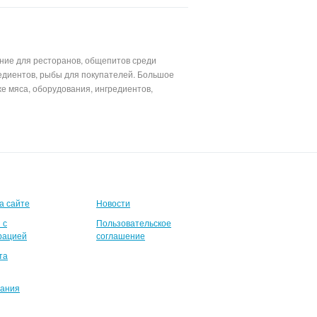
ние для ресторанов, общепитов среди
едиентов, рыбы для покупателей. Большое
е мяса, оборудования, ингредиентов,
а сайте
Новости
 с
Пользовательское
рацией
соглашение
та
вания