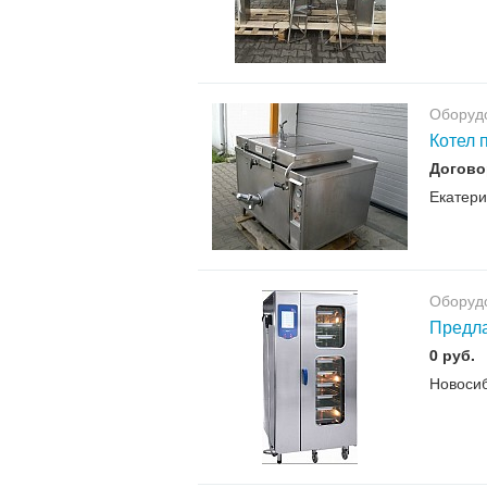
Оборудо
Котел 
Догово
Екатери
Оборудо
Предла
0 руб.
Новоси