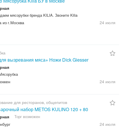
 Мясорубка Kilia БУ в Москве
рная
одаем мясорубки бренда KILIA. Звоните Kilia
а из г.Москва
24 июля
бка
ля вызревания мяса+ Ножи Dick Giesser
рная
Мясорубка
юккен
24 июля
вание для ресторанов, общепитов
варочный набор METOS KULINO 120 + 80
рная
Торг возможен
нбург
24 июля