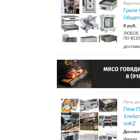
Варочн
Грили
Общепи
0 руб.
ЛЮБОЕ 
4
ПО ВСЕ
доставк
Печь дл
Печи 
Хлебоп
поKZ
Догово
4
Импорт