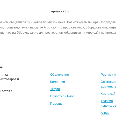
Германия
(1)
анов, общепитов бу и новое по низкой цене. Возможность выбора Оборудова
, производителей на сайте Агро сайт по продаже мяса, оборудования, ингр
иентов на Оборудование для ресторанов, общепитов на Агро сайт по продаж
ены
ти за
Объявления
Реклама н
ых товаров и
Компании
Связаться
админист
Услуги
шается с
Карта сай
Новостной Блог
Условия
Помощь
использо
Акции