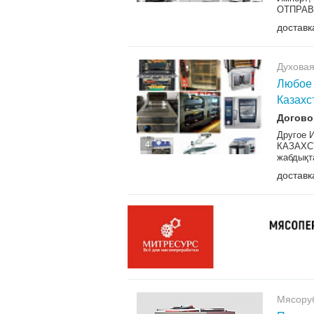
ОТПРАВ
доставк
Духовая
Любое 
Казахс
Догово
Другое
4
КАЗАХС
жабдықт
доставк
Мясору