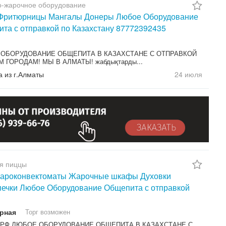
о-жарочное оборудование
 Фритюрницы Мангалы Донеры Любое Оборудование
та с отправкой по Казахстану 87772392435
ОБОРУДОВАНИЕ ОБЩЕПИТА В КАЗАХСТАНЕ С ОТПРАВКОЙ
М ГОРОДАМ! МЫ В АЛМАТЫ! жабдықтарды...
а из г.Алматы
24 июля
я пиццы
Пароконвектоматы Жарочные шкафы Духовки
ечки Любое Оборудование Общепита с отправкой
рная
Торг возможен
, РФ ЛЮБОЕ ОБОРУДОВАНИЕ ОБЩЕПИТА В КАЗАХСТАНЕ С