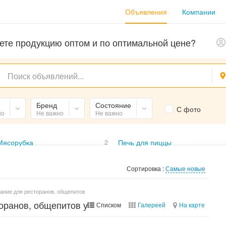
Объявления
Компании
ете продукцию оптом и по оптимальной цене?
Бренд
Состояние
С фото
но
Не важно
Не важно
Мясорубка
2
Печь для пиццы
Сортировка :
Самые новые
ание для ресторанов, общепитов
оранов, общепитов у производителя
Списком
Галереей
На карте