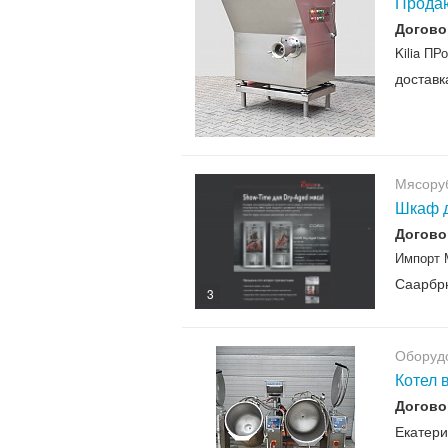
Продаю
Догово
Kilia ПР
доставк
Мясору
Шкаф д
Догово
Импорт 
Саарбр
3
Оборудо
Котел 
Догово
Екатери