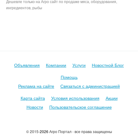
Дешевле только на Агро сайт по продаже мяса, оборудования,
ингредиентов, рыбы
Продуктовые Сайты авито митинфо агросервер инфомит avito,
meatinfo, магнит по акции пятерочка
Объявления
Компании
Услуги
Новостной Блог
Помощь
Реклама на сайте
Связаться с администрацией
Карта сайта
Условия использования
Акции
Новости
Пользовательское соглашение
© 2015-
2026
Агро Портал - все права защищены