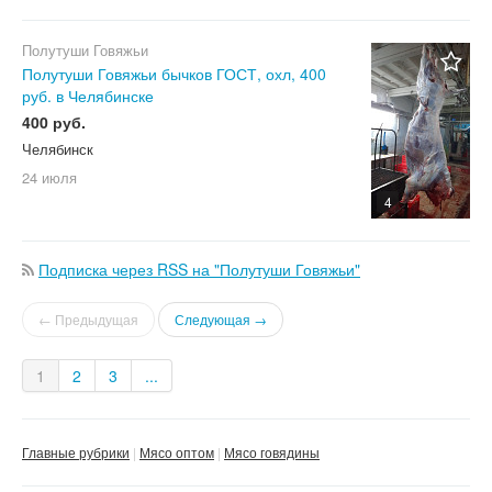
Полутуши Говяжьи
Полутуши Говяжьи бычков ГОСТ, охл, 400
руб. в Челябинске
400 руб.
Челябинск
24 июля
4
Подписка через RSS на "Полутуши Говяжьи"
← Предыдущая
Следующая →
1
2
3
...
Главные рубрики
Мясо оптом
Мясо говядины