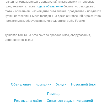
говядины, ознакомиться с ценами, найти выгодные и интересные
предложения, а также
подать объявление
бесплатно о продаже с
фото и описанием. Размещайте объявления, продавайте и покупайте
Гуляш из говядины, Мясо говядины на доске объявлений Агро сайт по
продаже мяса, оборудования, ингредиентов, рыбы Россия !
Дешевле только на Агро сайт по продаже мяса, оборудования,
ингредиентов, рыбы
Продуктовые Сайты авито митинфо агросервер инфомит avito,
meatinfo, магнит по акции пятерочка
Объявления
Компании
Услуги
Новостной Блог
Помощь
Реклама на сайте
Связаться с администрацией