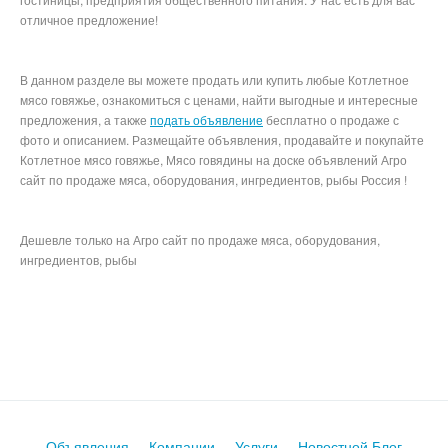
отличное предложение!
В данном разделе вы можете продать или купить любые Котлетное
мясо говяжье, ознакомиться с ценами, найти выгодные и интересные
предложения, а также
подать объявление
бесплатно о продаже с
фото и описанием. Размещайте объявления, продавайте и покупайте
Котлетное мясо говяжье, Мясо говядины на доске объявлений Агро
сайт по продаже мяса, оборудования, ингредиентов, рыбы Россия !
Дешевле только на Агро сайт по продаже мяса, оборудования,
ингредиентов, рыбы
Продуктовые Сайты авито митинфо агросервер инфомит avito,
meatinfo, магнит по акции пятерочка
Объявления
Компании
Услуги
Новостной Блог