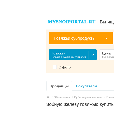
Вы ищ
Говяжьи субпродукты
Говяжьи
Цена
Зобная железа говяжья
Не важ
С фото
Продавцы
Покупатели
/
Объявления
/
Субпродукты мясные
/
Говяж
Зобную железу говяжью купить