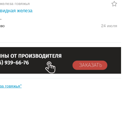
железа говяжья
видная железа
.
во
24 июля
за говяжья"