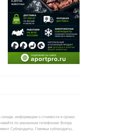
 складе, информацию о стоимости и сроках
знавайте по указанным телефонам. Всегда
тимент Субпродукты, Говяжьи субпродукты,