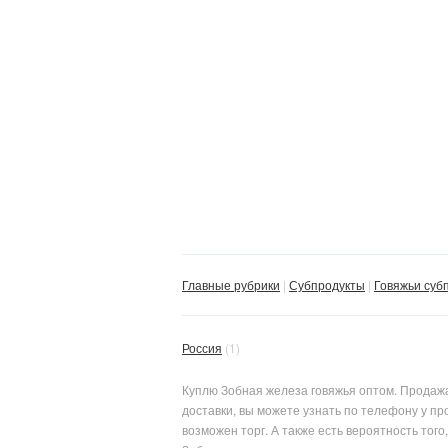
Главные рубрики
Субпродукты
Говяжьи суб
Россия
(1)
Куплю Зобная железа говяжья оптом. Продажа
доставки, вы можете узнать по телефону у п
возможен торг. А также есть вероятность тог