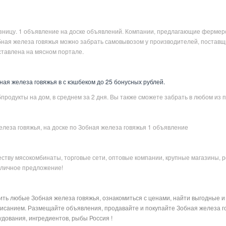
озницу. 1 объявление на доске объявлений. Компании, предлагающие фермер
ная железа говяжья можно забрать самовывозом у производителей, поставщик
ставлена на мясном портале.
ая железа говяжья в с кэшбеком до 25 бонусных рублей.
продукты на дом, в среднем за 2 дня. Вы также сможете забрать в любом из п
елеза говяжья, на доске по Зобная железа говяжья 1 объявление
ству мясокомбинаты, торговые сети, оптовые компании, крупные магазины, 
отличное предложение!
ить любые Зобная железа говяжья, ознакомиться с ценами, найти выгодные 
исанием. Размещайте объявления, продавайте и покупайте Зобная железа го
удования, ингредиентов, рыбы Россия !