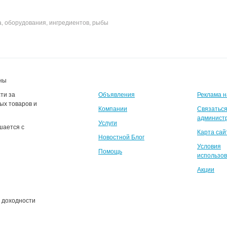
а, оборудования, ингредиентов, рыбы
ены
ти за
Объявления
Реклама н
ых товаров и
Компании
Связаться
админист
Услуги
шается с
Карта сай
Новостной Блог
Условия
Помощь
использо
Акции
и доходности