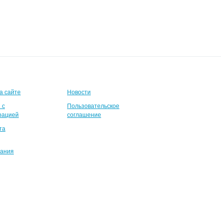
а сайте
Новости
 с
Пользовательское
рацией
соглашение
та
вания