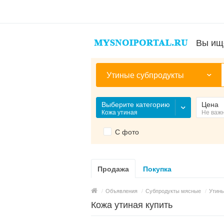
Вы ищ
Утиные субпродукты
Выберите категорию
Цена
Кожа утиная
Не важ
С фото
Продажа
Покупка
/
Объявления
/
Субпродукты мясные
/
Утины
Кожа утиная купить