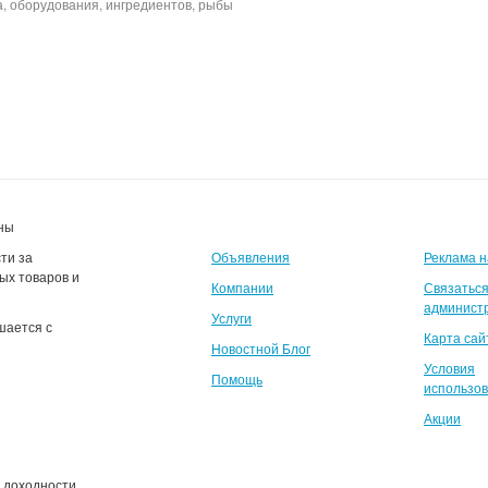
а, оборудования, ингредиентов, рыбы
инфомит avito, meatinfo, магнит по акции пятерочка
ены
ти за
Объявления
Реклама н
ых товаров и
Компании
Связаться
админист
Услуги
шается с
Карта сай
Новостной Блог
Условия
Помощь
использо
Акции
и доходности