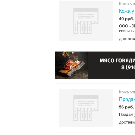
Кожа ут
Кожа у
40 руб.
ООО «ЭК
свинины.
доставк
Кожа ут
Продаю
56 руб.
Продам 
доставк