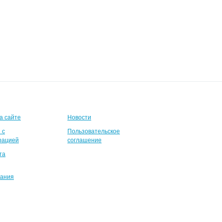
а сайте
Новости
 с
Пользовательское
рацией
соглашение
та
вания