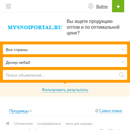
Войти
Вы ищете продукцию
оптом и по оптимальной
цене?
Все страны
Донер-кебаб
Фильтровать результаты
Продавцы
Самые новые
/
Объявления
/
полуфабрикаты
/
мясо для шаурмы