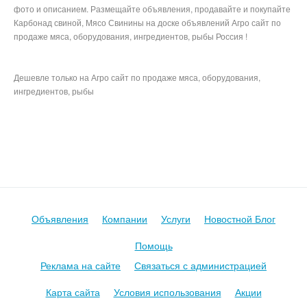
фото и описанием. Размещайте объявления, продавайте и покупайте
Карбонад свиной, Мясо Свинины на доске объявлений Агро сайт по
продаже мяса, оборудования, ингредиентов, рыбы Россия !
Дешевле только на Агро сайт по продаже мяса, оборудования,
ингредиентов, рыбы
Продуктовые Сайты авито митинфо агросервер инфомит avito,
meatinfo, магнит по акции пятерочка
Объявления
Компании
Услуги
Новостной Блог
Помощь
Реклама на сайте
Связаться с администрацией
Карта сайта
Условия использования
Акции