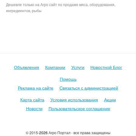
Дешевле только на Агро сайт по продаже мяса, оборудования,
ингредиентов, рыбы
Продуктовые Сайты авито митинфо агросервер инфомит avito,
meatinfo, магнит по акции пятерочка
Объявления
Компании
Услуги
Новостной Блог
Помощь
Реклама на сайте
Связаться с администрацией
Карта сайта
Условия использования
Акции
Новости
Пользовательское соглашение
© 2015-
2026
Агро Портал - все права защищены