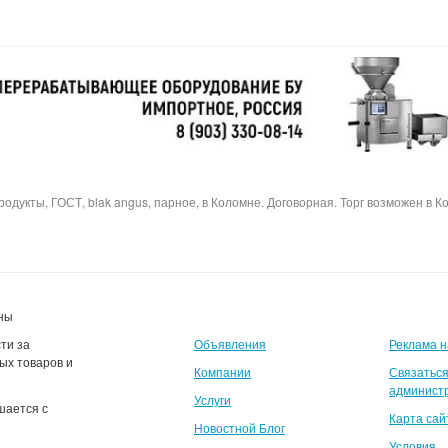
дукты, ГОСТ, blak angus, парное, в Коломне. Договорная. Торг возможен в К
ены
ти за
Объявления
Реклама н
ых товаров и
Компании
Связаться
админист
Услуги
шается с
Карта сай
Новостной Блог
Условия