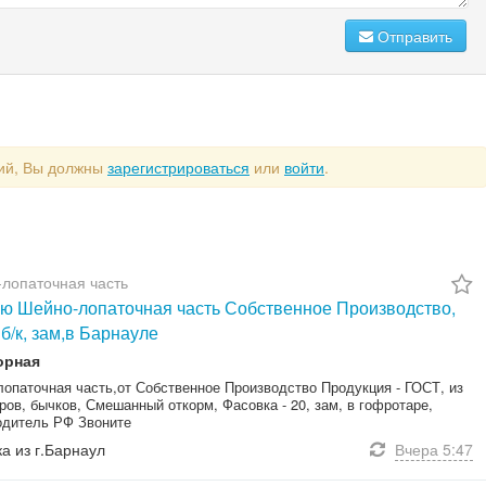
Отправить
рий, Вы должны
зарегистрироваться
или
войти
.
лопаточная часть
ю Шейно-лопаточная часть Собственное Производство,
б/к, зам,в Барнауле
орная
опаточная часть,от Собственное Производство Продукция - ГОСТ, из
ров, бычков, Смешанный откорм, Фасовка - 20, зам, в гофротаре,
одитель РФ Звоните
ка из г.Барнаул
Вчера
5:47