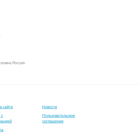
оломна Россия
а сайте
Новости
 с
Пользовательское
рацией
соглашение
та