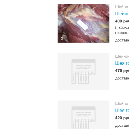
Шейно-
Шейно
400 ру
Шейно-л
гофрот
3
доставк
Шейно-
Шея г
475 ру
достав
Шейно-
Шея г
420 ру
достав