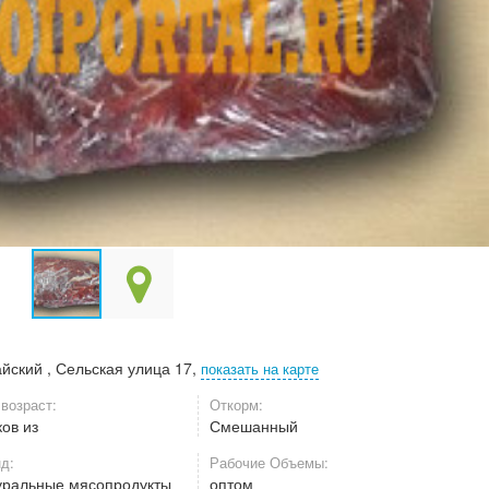
йский , Сельская улица 17,
показать на карте
возраст:
Откорм:
ов из
Смешанный
д:
Рабочие Объемы:
уральные мясопродукты
оптом