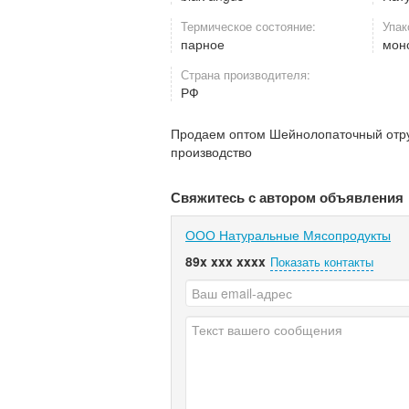
Термическое состояние:
Упак
парное
моно
Страна производителя:
РФ
Продаем оптом Шейнолопаточный отру
производство
Свяжитесь с автором объявления
ООО Натуральные Мясопродукты
89x xxx xxxx
Показать контакты