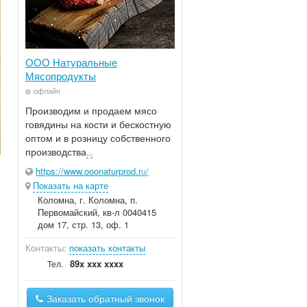
ООО Натуральные
Мясопродукты
офлайн
Производим и продаем мясо
говядины на кости и бескостную
оптом и в розницу собственного
производства
...
https://www.ooonaturprod.ru/
Показать на карте
Коломна, г. Коломна, п.
Первомайский, кв-л 0040415
дом 17, стр. 13, оф. 1
Контакты:
показать контакты
89x xxx xxxx
Тел.
Заказать обратный звонок