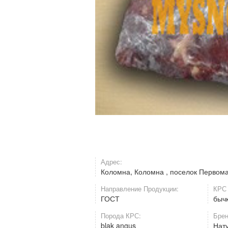
Адрес:
Коломна, Коломна , поселок Первома
Направление Продукции:
КРС 
ГОСТ
бычк
Порода КРС:
Брен
blak angus
Нат