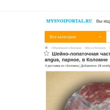
Вы ищ
Все категории
/
Объявления в Коломне
/
Мясо в Коломне
/
Шейно-лопаточная част
angus, парное, в Коломне
доставка из г.Коломна
| Добавлено: 28 нояб